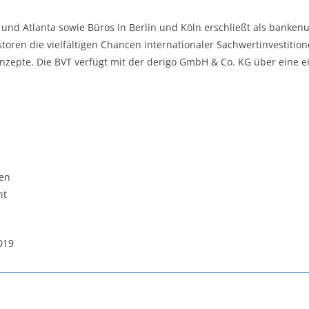
nd Atlanta sowie Büros in Berlin und Köln erschließt als banken
storen die vielfältigen Chancen internationaler Sachwertinvestiti
zepte. Die BVT verfügt mit der derigo GmbH & Co. KG über eine e
men
nt
019